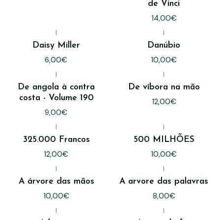
de Vinci
14,00€
|
|
Daisy Miller
Danúbio
6,00€
10,00€
|
|
De angola à contra
De víbora na mão
costa - Volume 190
12,00€
9,00€
|
|
325.000 Francos
500 MILHÕES
12,00€
10,00€
|
|
A árvore das mãos
A arvore das palavras
10,00€
8,00€
|
|