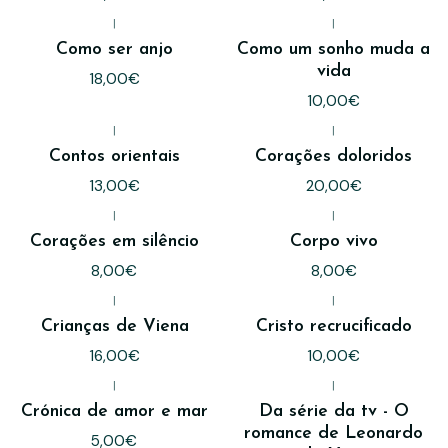
|
|
Como ser anjo
Como um sonho muda a
vida
18,00€
10,00€
|
|
Contos orientais
Corações doloridos
13,00€
20,00€
|
|
Corações em silêncio
Corpo vivo
8,00€
8,00€
|
|
Crianças de Viena
Cristo recrucificado
16,00€
10,00€
|
|
Crónica de amor e mar
Da série da tv - O
romance de Leonardo
5,00€