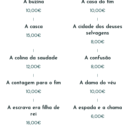
A buzina
A casa do fim
10,00€
10,00€
|
|
A casca
A cidade dos deuses
selvagens
15,00€
8,00€
|
|
A colina da saudade
A confusão
12,00€
8,00€
|
|
A contagem para o fim
A dama do véu
10,00€
10,00€
|
|
A escrava era filha de
A espada e a chama
rei
6,00€
16,00€