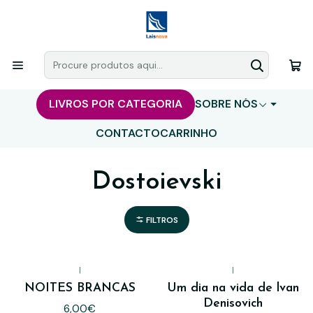
LIVROS POR CATEGORIA
SOBRE NÓS
CONTACTO
CARRINHO
Dostoievski
FILTROS
|
|
NOITES BRANCAS
Um dia na vida de lvan
Denisovich
6,00€