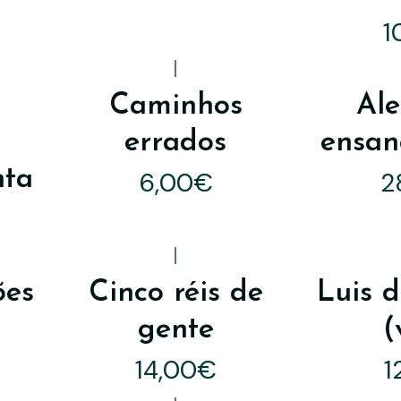
1
|
a
Caminhos
Al
errados
ensan
nta
6,00€
2
|
ões
Cinco réis de
Luis 
gente
(
14,00€
1