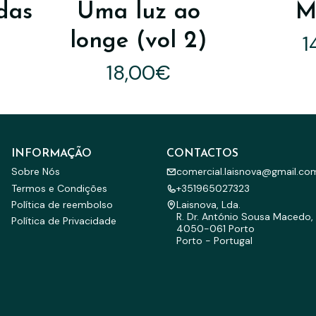
das
Uma luz ao
M
longe (vol 2)
1
18,00€
INFORMAÇÃO
CONTACTOS
Sobre Nós
comercial.laisnova@gmail.co
Termos e Condições
+351965027323
Política de reembolso
Laisnova, Lda.
R. Dr. António Sousa Macedo, 
Política de Privacidade
4050-061 Porto
Porto - Portugal