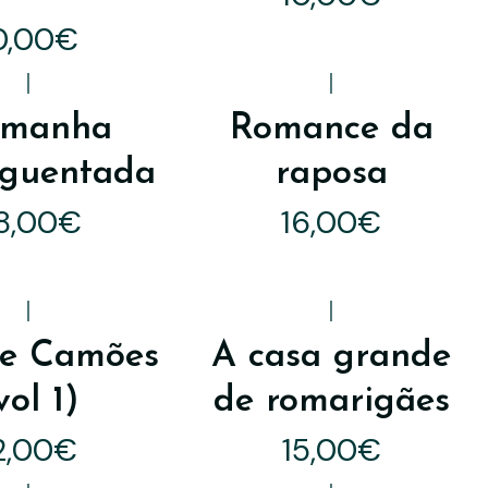
0,00€
|
|
emanha
Romance da
guentada
raposa
8,00€
16,00€
|
|
de Camões
A casa grande
vol 1)
de romarigães
2,00€
15,00€