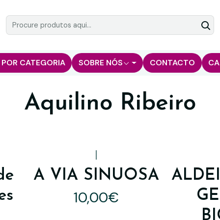
 POR CATEGORIA
SOBRE NÓS
CONTACTO
CA
Aquilino Ribeiro
|
de
A VIA SINUOSA
ALDEI
es
GE
10,00€
B