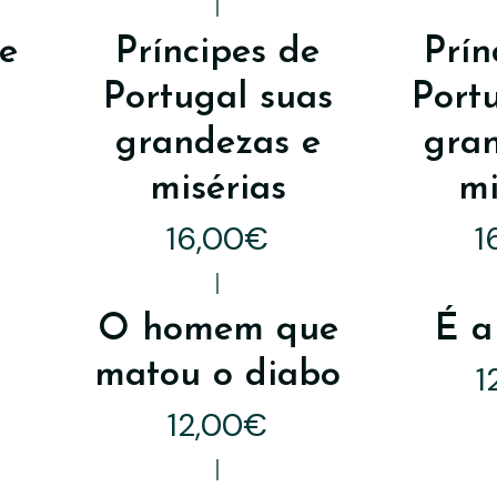
|
de
Príncipes de
Prín
Portugal suas
Port
grandezas e
gra
misérias
mi
16,00€
1
|
O homem que
É a
matou o diabo
1
12,00€
|