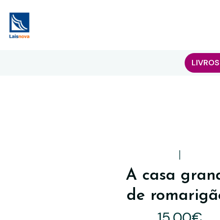
LIVROS
|
A casa gran
de romarigã
15,00€