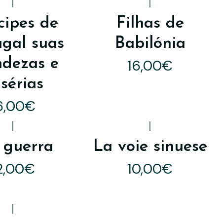
|
|
cipes de
Filhas de
ugal suas
Babilónia
ndezas e
16,00€
sérias
6,00€
|
|
 guerra
La voie sinuese
2,00€
10,00€
|