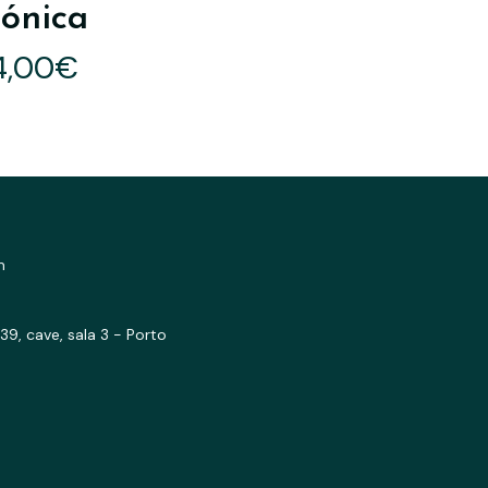
ónica
4,00€
m
39, cave, sala 3 - Porto