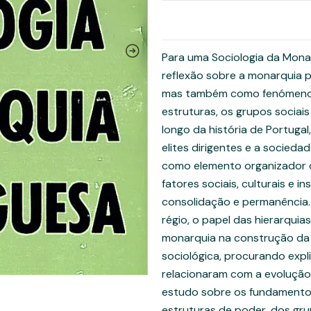
Para uma Sociologia da Monar
reflexão sobre a monarquia 
mas também como fenómeno s
estruturas, os grupos sociai
longo da história de Portuga
elites dirigentes e a socieda
como elemento organizador da
fatores sociais, culturais e 
consolidação e permanência
régio, o papel das hierarquias
monarquia na construção da i
sociológica, procurando expl
relacionaram com a evolução
estudo sobre os fundamentos
estruturas de poder, dos gr