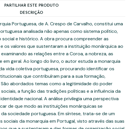
PARTILHAR ESTE PRODUTO
DESCRIÇÃO
quia Portuguesa, de A. Crespo de Carvalho, constitui uma
portuguesa analisada não apenas como sistema político,
ocial e histórico. A obra procura compreender as
s e os valores que sustentaram a instituição monárquica ao
l, examinando as relações entre a Coroa, a nobreza, as
de em geral. Ao longo do livro, o autor estuda a monarquia
 vida coletiva portuguesa, procurando identificar os
institucionais que contribuíram para a sua formação,
. São abordados temas como a legitimidade do poder
 sociais, a função das tradições políticas e a influência da
dentidade nacional. A análise privilegia uma perspectiva
icar de que modo as instituições monárquicas se
 da sociedade portuguesa. Em síntese, trata-se de um
 sociais da monarquia em Portugal, visto através das suas
upos que a sustentaram e das formas de organização social