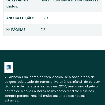
Obs./ Outros
Nenhum detalhe adicional fornecido.
dados:
ANO DA EDIÇÃO:
1979
Nº PÁGINAS:
218
A Laisnova, Lda. como editora, dedica-se a todo o tipo de
edições sobretudo de temas universitários, infantil, de carater
técnico e de literatura. Iniciada em 2014, tem como objetivo
dar realce a novos autores assim como reeditar clássicos,
sempre perenes, mas há muito ausentes das nossas
estantes.