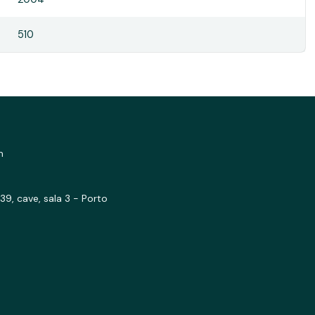
510
m
39, cave, sala 3 - Porto