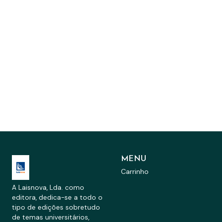
MENU
Carrinho
A Laisnova, Lda. como
editora, dedica-se a todo o
tipo de edições sobretudo
de temas universitários,