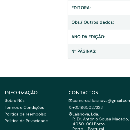
EDITORA:
Obs./ Outros dados:
ANO DA EDIÇÃO:
Nº PÁGINAS:
INFORMAÇÃO
CONTACTOS
Sobre Nós
comercial.laisnova@gmail.co
Termos e Condições
+351965027323
Política de reembolso
Laisnova, Lda.
R. Dr. António Sousa Macedo, 
Política de Privacidade
4050-061 Porto
Porto - Portugal