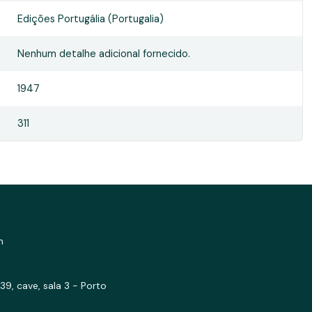
Edições Portugália (Portugalia)
Nenhum detalhe adicional fornecido.
1947
311
m
39, cave, sala 3 - Porto