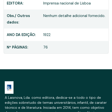
EDITORA:
Imprensa nacional de Lisboa
Obs./ Outros
Nenhum detalhe adicional fornecido.
dados:
ANO DA EDIÇÃO:
1922
Nº PÁGINAS:
76
A Laisnova, Lda. como editora, dedica-se a todo o tipo de
edições sobretudo de temas universitários, infantil, de carater
técnico e de literatura. Iniciada em 2014, tem como objetivo