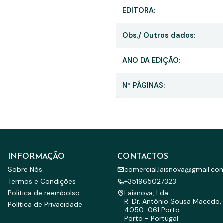
EDITORA:
Obs./ Outros dados:
ANO DA EDIÇÃO:
Nº PÁGINAS:
INFORMAÇÃO
CONTACTOS
Sobre Nós
comercial.laisnova@gmail.co
Termos e Condições
+351965027323
Política de reembolso
Laisnova, Lda.
R. Dr. António Sousa Macedo, 
Política de Privacidade
4050-061 Porto
Porto - Portugal