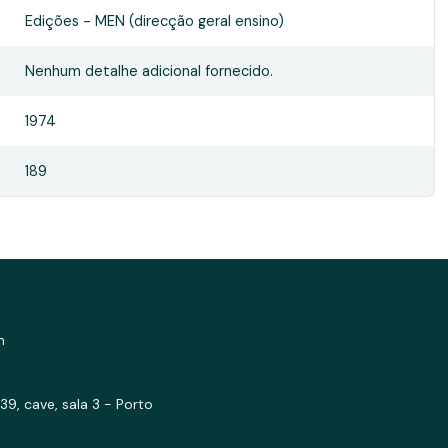
Edições - MEN (direcção geral ensino)
Nenhum detalhe adicional fornecido.
1974
189
m
39, cave, sala 3 - Porto