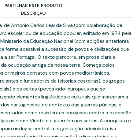
PARTILHAR ESTE PRODUTO
DESCRIÇÃO
, de António Carlos Leal da Silva (com colaboração de
livro escolar ou de educação popular, editado em 1974 pela
Ministério da Educação Nacional (com edições anteriores
e forma acessível a sucessão de povos e civilizações que
ia a ser Portugal. O texto percorre, em prosa clara e
as da ocupação antiga da nossa terra. Começa pelos
os primeiros contatos com povos mediterrânicos,
ciantes e fundadores de feitorias costeiras), os gregos
rciais) e os celtas (povos indo-europeus que se
razendo elementos linguísticos e culturais que marcaram a
 dos cartagineses, no contexto das guerras púnicas, e
resentados como resistentes corajosos contra a expansão
guras como Viriato e a guerrilha nas serras. A conquista e
upam um lugar central: a organização administrativa
 economia (agricultura, mineração), a língua latina e a