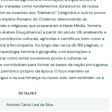
 são tratadas como fundamentos duradouros da nossa
 com as invasões dos “bárbaros” (visigodos e outros povos
o Império Romano do Ocidente, descrevendo as
iais e religiosas que prepararam a Idade Média. Termina
árabes (muçulmanos) a partir do século VIII, analisando a
ontributos culturais, agrícolas e científicos, bem como a
iria à Reconquista. Ao longo das cerca de 189 páginas, o
queologia, história e geografia, com ilustrações e
trar como estes sucessivos povos e culturas se
 e contribuíram para formar as bases da nação portuguesa,
patriótico próprio da época. O foco mantém-se
igos e na sua herança no nosso solo, sem estender-se a
DETALHES
António Carlos Leal da Silva