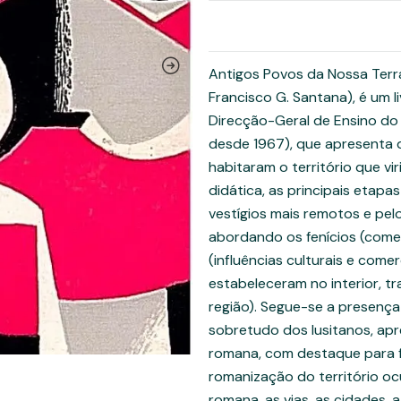
Antigos Povos da Nossa Terra
Francisco G. Santana), é um 
Direcção-Geral de Ensino do 
desde 1967), que apresenta d
habitaram o território que vir
didática, as principais etap
vestígios mais remotos e pel
abordando os fenícios (comer
(influências culturais e come
estabeleceram no interior, t
região). Segue-se a presença
sobretudo dos lusitanos, ap
romana, com destaque para fi
romanização do território oc
romana, as vias, as cidades, a