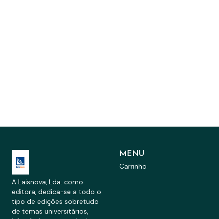
MENU
Carrinho
A Laisnova, Lda. como
editora, dedica-se a todo o
tipo de edições sobretudo
de temas universitários,