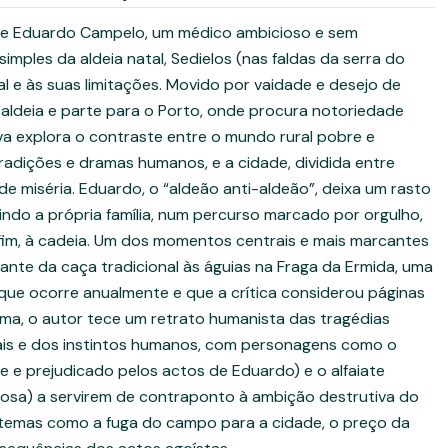
de Eduardo Campelo, um médico ambicioso e sem
simples da aldeia natal, Sedielos (nas faldas da serra do
al e às suas limitações. Movido por vaidade e desejo de
aldeia e parte para o Porto, onde procura notoriedade
va explora o contraste entre o mundo rural pobre e
tradições e dramas humanos, e a cidade, dividida entre
 de miséria. Eduardo, o “aldeão anti-aldeão”, deixa um rasto
uindo a própria família, num percurso marcado por orgulho,
 fim, à cadeia. Um dos momentos centrais e mais marcantes
gante da caça tradicional às águias na Fraga da Ermida, uma
a que ocorre anualmente e que a crítica considerou páginas
ama, o autor tece um retrato humanista das tragédias
ais e dos instintos humanos, com personagens como o
e e prejudicado pelos actos de Eduardo) e o alfaiate
ndosa) a servirem de contraponto à ambição destrutiva do
a temas como a fuga do campo para a cidade, o preço da