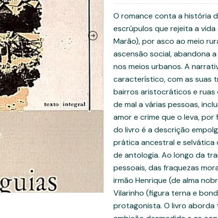
O romance conta a história 
escrúpulos que rejeita a vida 
Marão), por asco ao meio rur
ascensão social, abandona a 
nos meios urbanos. A narrati
característico, com as suas 
bairros aristocráticos e ruas
de mal a várias pessoas, incl
amor e crime que o leva, por
do livro é a descrição empol
prática ancestral e selvátic
de antologia. Ao longo da tr
pessoais, das fraquezas mor
irmão Henrique (de alma nobr
Vilarinho (figura terna e bo
protagonista. O livro abord