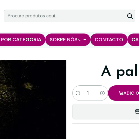
 POR CATEGORIA
SOBRE NÓS
CONTACTO
CA
A pal
ADICI
Quantidade