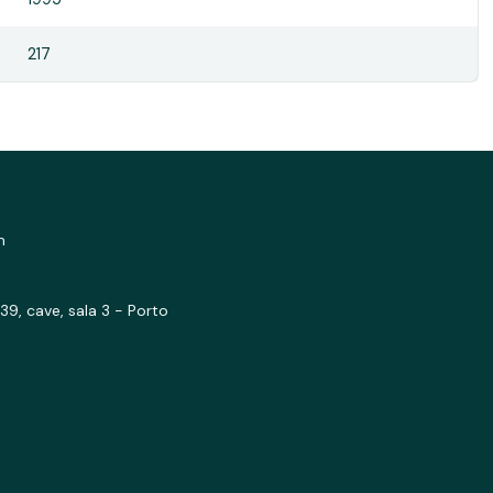
217
m
39, cave, sala 3 - Porto