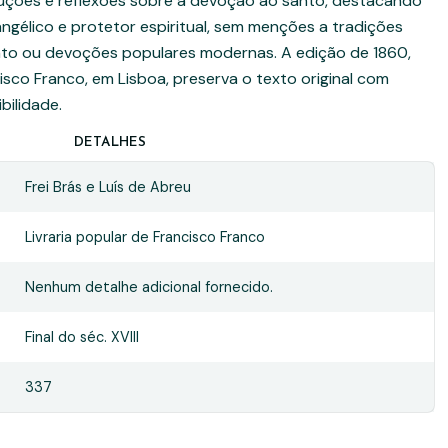
truções e reflexões sobre a devoção ao santo, destacando
gélico e protetor espiritual, sem menções a tradições
to ou devoções populares modernas. A edição de 1860,
cisco Franco, em Lisboa, preserva o texto original com
bilidade.
DETALHES
Frei Brás e Luís de Abreu
Livraria popular de Francisco Franco
Nenhum detalhe adicional fornecido.
Final do séc. XVIII
337