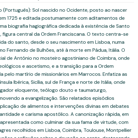
 (Português): Sol nascido no Ocidente, posto ao nascer
rás em 1725 e editada postumamente com aditamentos de
 uma biografia hagiográfica dedicada à existência de Santo
), figura central da Ordem Franciscana. O texto centra-se
vida do santo, desde o seu nascimento em Lisboa, numa
mo Fernando de Bulhões, até à morte em Pádua, Itália. O
icial de António no mosteiro agostiniano de Coimbra, onde
eológicos e ascetismo, e a transição para a Ordem
a pelo martírio de missionários em Marrocos. Enfatiza as
sula Ibérica, Sicília, sul de França e norte de Itália, onde
gador eloquente, teólogo douto e taumaturgo,
movendo a evangelização. São relatados episódios
iplicação de alimentos e intervenções divinas em debates
 santidade e carisma apostólico. A canonização rápida, em
é apresentada como culminar da sua fama de virtude, com
res recolhidos em Lisboa, Coimbra, Toulouse, Montpellier