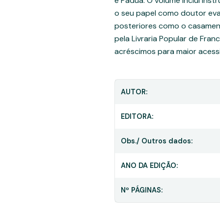
e Pádua. O volume inclui ins
o seu papel como doutor evan
posteriores como o casamen
pela Livraria Popular de Fran
acréscimos para maior acessi
AUTOR:
EDITORA:
Obs./ Outros dados:
ANO DA EDIÇÃO:
Nº PÁGINAS: