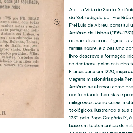
A obra Vida de Santo António
do Sol, redigida por Frei B
Frei Luís de Abreu, constitui
António de Lisboa (1195-1231
na narrativa cronológica da 
família nobre, e o batismo co
livro descreve a formação in
se destacou pelos estudos t
Franciscana em 1220, inspirad
viagens missionárias pela Penín
António se afirmou como pre
confrontando heresias e pro
milagrosos, como curas, mult
teológicos, ilustrando a sua
1232 pelo Papa Gregório IX, 
base em testemunhos de milag