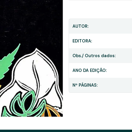
AUTOR:
EDITORA:
Obs./ Outros dados:
ANO DA EDIÇÃO:
Nº PÁGINAS: