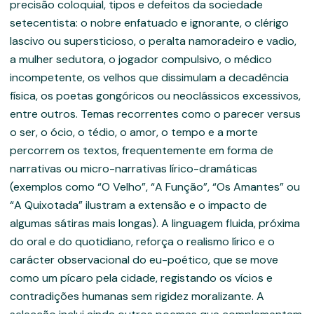
precisão coloquial, tipos e defeitos da sociedade
setecentista: o nobre enfatuado e ignorante, o clérigo
lascivo ou supersticioso, o peralta namoradeiro e vadio,
a mulher sedutora, o jogador compulsivo, o médico
incompetente, os velhos que dissimulam a decadência
física, os poetas gongóricos ou neoclássicos excessivos,
entre outros. Temas recorrentes como o parecer versus
o ser, o ócio, o tédio, o amor, o tempo e a morte
percorrem os textos, frequentemente em forma de
narrativas ou micro-narrativas lírico-dramáticas
(exemplos como “O Velho”, “A Função”, “Os Amantes” ou
“A Quixotada” ilustram a extensão e o impacto de
algumas sátiras mais longas). A linguagem fluida, próxima
do oral e do quotidiano, reforça o realismo lírico e o
carácter observacional do eu-poético, que se move
como um pícaro pela cidade, registando os vícios e
contradições humanas sem rigidez moralizante. A