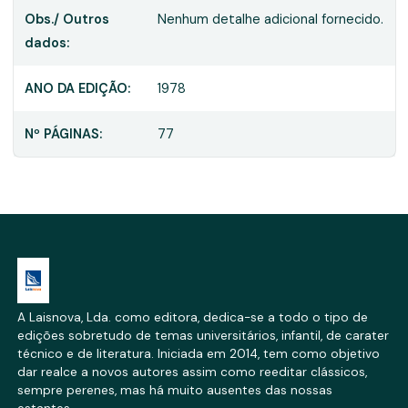
Obs./ Outros
Nenhum detalhe adicional fornecido.
dados:
ANO DA EDIÇÃO:
1978
Nº PÁGINAS:
77
A Laisnova, Lda. como editora, dedica-se a todo o tipo de
edições sobretudo de temas universitários, infantil, de carater
técnico e de literatura. Iniciada em 2014, tem como objetivo
dar realce a novos autores assim como reeditar clássicos,
sempre perenes, mas há muito ausentes das nossas