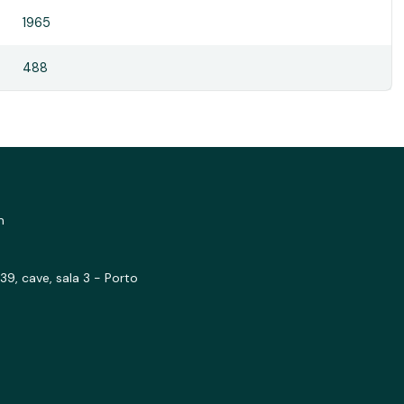
1965
488
m
39, cave, sala 3 - Porto