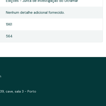
Edições - Junta de investigação do Ultramar
Nenhum detalhe adicional fornecido.
1961
564
m
39, cave, sala 3 - Porto