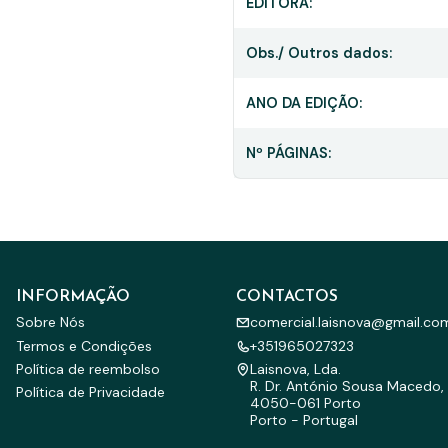
EDITORA:
Obs./ Outros dados:
ANO DA EDIÇÃO:
Nº PÁGINAS:
INFORMAÇÃO
CONTACTOS
Sobre Nós
comercial.laisnova@gmail.co
Termos e Condições
+351965027323
Política de reembolso
Laisnova, Lda.
R. Dr. António Sousa Macedo, 
Política de Privacidade
4050-061 Porto
Porto - Portugal