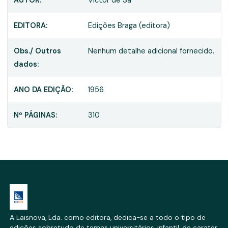
EDITORA:
Edições Braga (editora)
Obs./ Outros
Nenhum detalhe adicional fornecido.
dados:
ANO DA EDIÇÃO:
1956
Nº PÁGINAS:
310
A Laisnova, Lda. como editora, dedica-se a todo o tipo de
edições sobretudo de temas universitários, infantil, de carater