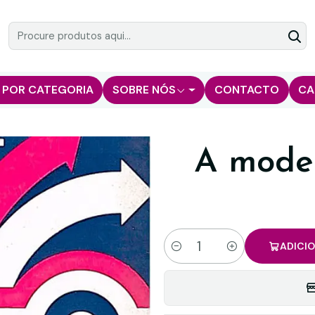
 POR CATEGORIA
SOBRE NÓS
CONTACTO
CA
A moder
ADICI
Quantidade