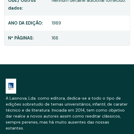
Obs./ Outros
Nenhum detalhe adicional fornecido.
dados:
ANO DA EDIÇÃO:
1989
Nº PÁGINAS:
168
A Laisnova, Lda. como editora, dedica-se a todo o tipo de
edições sobretudo de temas universitários, infantil, de carater
técnico e de literatura. Iniciada em 2014, tem como objetivo
dar realce a novos autores assim como reeditar clássicos,
sempre perenes, mas há muito ausentes das nossas
estantes.