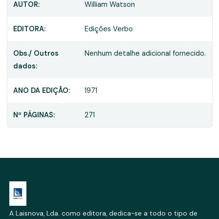
AUTOR:
William Watson
EDITORA:
Edições Verbo
Obs./ Outros
Nenhum detalhe adicional fornecido.
dados:
ANO DA EDIÇÃO:
1971
Nº PÁGINAS:
271
A Laisnova, Lda. como editora, dedica-se a todo o tipo de